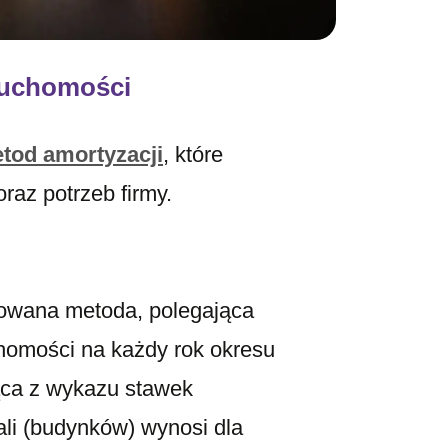
ruchomości
tod amortyzacji
, które
raz potrzeb firmy.
sowana metoda, polegająca
homości na każdy rok okresu
ąca z wykazu stawek
li (budynków) wynosi dla