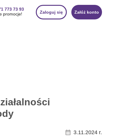
71 773 73 93
Zaloguj się
Załóż konto
e promocje!
ziałalności
ody
3.11.2024 r.