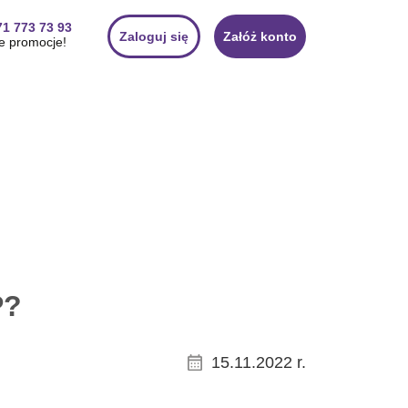
71 773 73 93
Zaloguj się
Załóż konto
e promocje!
P?
15.11.2022 r.